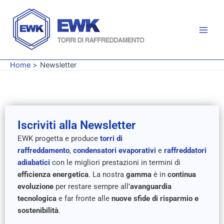
Vai
Main
al
Men
contenuto
Home
Newsletter
Iscriviti alla Newsletter
EWK progetta e produce
torri di
raffreddamento
,
condensatori evaporativi
e
raffreddatori
adiabatici
con le migliori prestazioni in termini di
efficienza energetica
. La nostra
gamma
è in
continua
evoluzione
per restare sempre all’
avanguardia
tecnologica
e far fronte alle
nuove sfide di risparmio e
sostenibilità
.