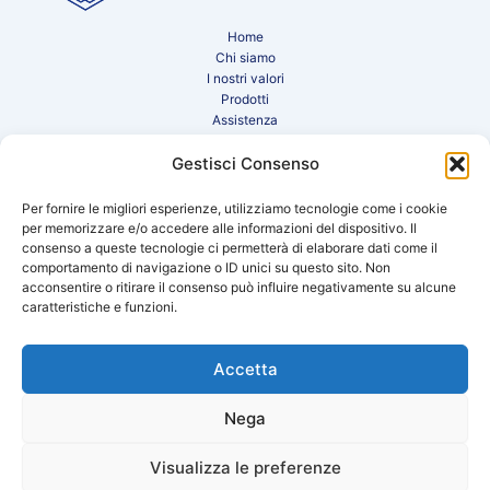
Home
Chi siamo
I nostri valori
Prodotti
Assistenza
Newsletter
Gestisci Consenso
Contatti
Area clienti
Sito internazionale
Per fornire le migliori esperienze, utilizziamo tecnologie come i cookie
per memorizzare e/o accedere alle informazioni del dispositivo. Il
consenso a queste tecnologie ci permetterà di elaborare dati come il
comportamento di navigazione o ID unici su questo sito. Non
LinkedIn
acconsentire o ritirare il consenso può influire negativamente su alcune
caratteristiche e funzioni.
EWK Italia s.r.l. - Cooling Equipments
Via Salvo d'Acquisto, 59 - 28047 Oleggio (NO)
Accetta
P. IVA 02511710036
T.
+39 0322 076440
M.
+39 327 0707801
Nega
Copyright © 2026 EWK Italia
-
Cookie Policy
-
Privacy
Visualizza le preferenze
Policy