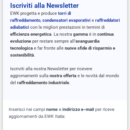
Iscriviti alla Newsletter
EWK progetta e produce
torri di
raffreddamento
,
condensatori evaporativi
e
raffreddatori
adiabatici
con le migliori prestazioni in termini di
efficienza energetica
. La nostra
gamma
è in
continua
evoluzione
per restare sempre all’
avanguardia
tecnologica
e far fronte alle
nuove sfide di risparmio e
sostenibilità
.
Iscriviti alla nostra Newsletter per ricevere
aggiornamenti sulla
nostra offerta
e le novità dal mondo
del
raffreddamento industriale
.
Inserisci nei campi
nome
e
indirizzo e-mail
per riceve
aggiornamenti da EWK Italia:
Si prega di lasciare vuoto questo campo.