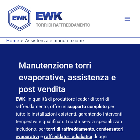
Vai
Main
al
Men
contenuto
Home
Assistenza e manutenzione
Manutenzione torri
evaporative, assistenza e
post vendita
EWK
, in qualità di produttore leader di torri di
raffreddamento, offre un
supporto completo
per
tutte le installazioni esistenti, garantendo interventi
tempestivi e qualificati. I nostri servizi specializzati
includono, per
torri di raffreddamento
,
condensatori
evaporativi
e
raffreddatori adiabatici
di ogni